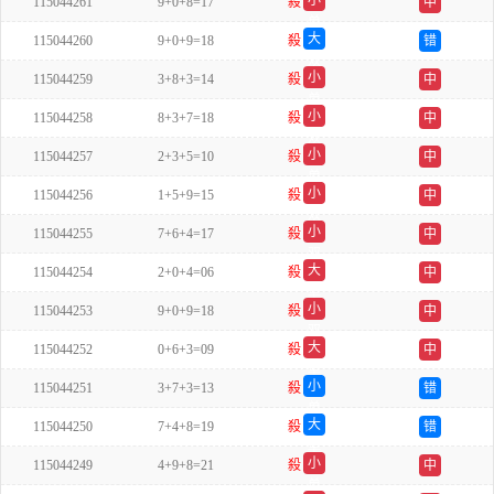
小
115044261
9+0+8=17
殺
中
单
大
115044260
9+0+9=18
殺
错
双
小
115044259
3+8+3=14
殺
中
单
小
115044258
8+3+7=18
殺
中
双
小
115044257
2+3+5=10
殺
中
单
小
115044256
1+5+9=15
殺
中
双
小
115044255
7+6+4=17
殺
中
双
大
115044254
2+0+4=06
殺
中
单
小
115044253
9+0+9=18
殺
中
双
大
115044252
0+6+3=09
殺
中
单
小
115044251
3+7+3=13
殺
错
单
大
115044250
7+4+8=19
殺
错
单
小
115044249
4+9+8=21
殺
中
单