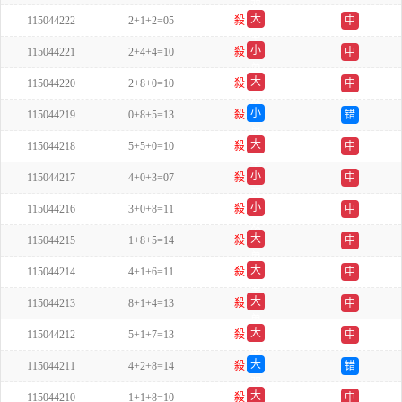
双
大
115044222
2+1+2=05
殺
中
单
小
115044221
2+4+4=10
殺
中
单
大
115044220
2+8+0=10
殺
中
双
小
115044219
0+8+5=13
殺
错
单
大
115044218
5+5+0=10
殺
中
单
小
115044217
4+0+3=07
殺
中
双
小
115044216
3+0+8=11
殺
中
双
大
115044215
1+8+5=14
殺
中
单
大
115044214
4+1+6=11
殺
中
单
大
115044213
8+1+4=13
殺
中
单
大
115044212
5+1+7=13
殺
中
单
大
115044211
4+2+8=14
殺
错
双
大
115044210
1+1+8=10
殺
中