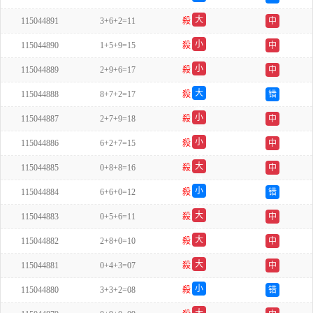
双
大
115044891
3+6+2=11
殺
中
双
小
115044890
1+5+9=15
殺
中
单
小
115044889
2+9+6=17
殺
中
双
大
115044888
8+7+2=17
殺
错
单
小
115044887
2+7+9=18
殺
中
双
小
115044886
6+2+7=15
殺
中
双
大
115044885
0+8+8=16
殺
中
单
小
115044884
6+6+0=12
殺
错
双
大
115044883
0+5+6=11
殺
中
单
大
115044882
2+8+0=10
殺
中
单
大
115044881
0+4+3=07
殺
中
双
小
115044880
3+3+2=08
殺
错
双