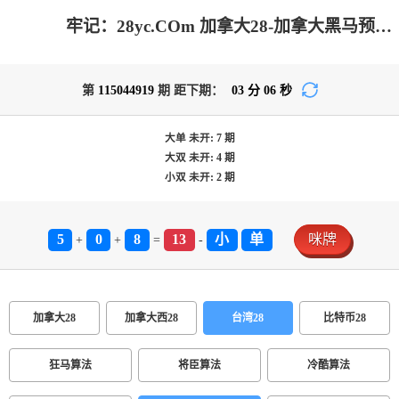
牢记：28yc.COm 加拿大28-加拿大黑马预测|PC28在线预测官网|pc加拿大预测开奖_极致火热优质的免费预测
第
115044919
期 距下期：
03
分
06
秒
大单
未开:
7
期
大双
未开:
4
期
小双
未开:
2
期
5
0
8
13
小
单
咪牌
+
+
=
-
加拿大28
加拿大西28
台湾28
比特币28
狂马算法
将臣算法
冷酷算法