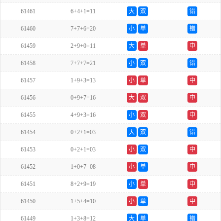
61461
6+4+1=11
大
双
错
61460
7+7+6=20
小
单
错
61459
2+9+0=11
大
单
中
61458
7+7+7=21
小
双
错
61457
1+9+3=13
小
单
中
61456
0+9+7=16
大
双
中
61455
4+9+3=16
小
双
中
61454
0+2+1=03
大
双
错
61453
0+2+1=03
小
双
中
61452
1+0+7=08
小
单
中
61451
8+2+9=19
小
单
中
61450
1+5+4=10
小
单
中
61449
1+3+8=12
大
单
错