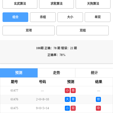
玄武算法
求败算法
天狗算法
组合
杀组
大小
单双
双项
双组
100期 正确：78 期 错误：22 期
正确率：78%
预测
走势
统计
期号
号码
预测
结果
61477
---
小
单
---
61476
2+0+8=10
大
单
错
61475
9+0+5=14
小
双
中