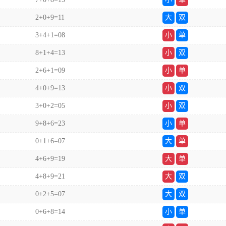
2+0+9=11
大
双
3+4+1=08
小
单
8+1+4=13
小
双
2+6+1=09
小
单
4+0+9=13
小
双
3+0+2=05
小
双
9+8+6=23
小
单
0+1+6=07
大
单
4+6+9=19
大
单
4+8+9=21
大
双
0+2+5=07
大
双
0+6+8=14
小
单