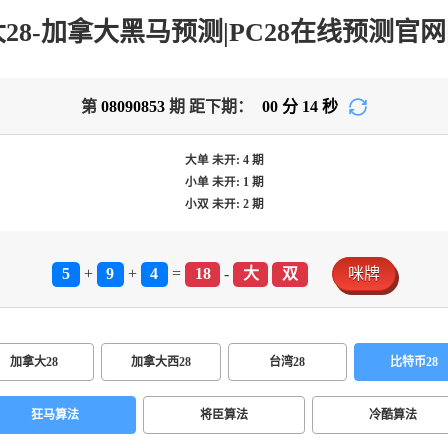
第
08090853
期 距下期：
00
分
14
秒
大单
未开:
4
期
小单
未开:
1
期
小双
未开:
2
期
5
+
9
+
4
=
18
-
大
双
咪牌
加拿大28
加拿大西28
台湾28
比特币28
狂马算法
将臣算法
冷酷算法