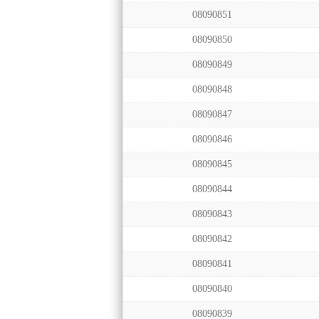
08090851
08090850
08090849
08090848
08090847
08090846
08090845
08090844
08090843
08090842
08090841
08090840
08090839