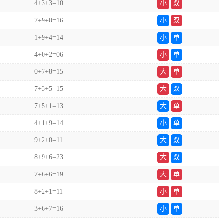
4+3+3=10
小
双
7+9+0=16
小
双
1+9+4=14
小
单
4+0+2=06
小
单
0+7+8=15
大
单
7+3+5=15
大
双
7+5+1=13
大
单
4+1+9=14
小
单
9+2+0=11
大
双
8+9+6=23
大
双
7+6+6=19
大
单
8+2+1=11
小
单
3+6+7=16
小
单