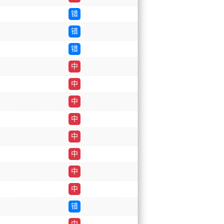
错
错
错
中
中
中
中
中
中
中
中
错
中