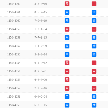
115044062
5+3+8=16
双
中
115044061
8+5+2=15
双
错
115044060
7+9+3=19
双
错
115044059
1+2+1=04
双
中
115044058
7+7+1=15
双
错
115044057
1+1+7=09
双
错
115044056
5+1+8=14
单
错
115044055
6+4+2=12
双
中
115044054
8+7+6=21
单
中
115044053
6+6+8=20
双
中
115044052
7+2+7=16
双
中
115044051
0+4+0=04
单
错
115044050
6+3+6=15
双
错