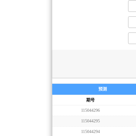
预测
期号
115044296
115044295
115044294