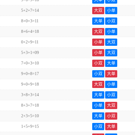
5+2+7=14
大双
小单
8+0+3=11
大单
小双
8+6+4=18
大双
小单
0+2+9=11
小单
大双
5+3+1=09
小单
大双
7+0+3=10
小双
大单
9+0+8=17
小双
大单
9+0+9=18
大双
小单
3+8+3=14
大单
小双
8+3+7=18
小单
大双
2+3+5=10
大单
小双
1+5+9=15
小双
大单