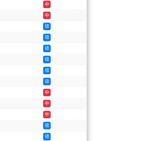
中
中
错
错
错
错
错
错
中
中
中
错
错