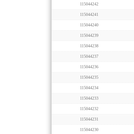
115044242
115044241
115044240
115044239
115044238
115044237
115044236
115044235
115044234
115044233
115044232
115044231
115044230