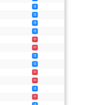
错
错
错
错
中
中
错
错
中
中
错
中
错