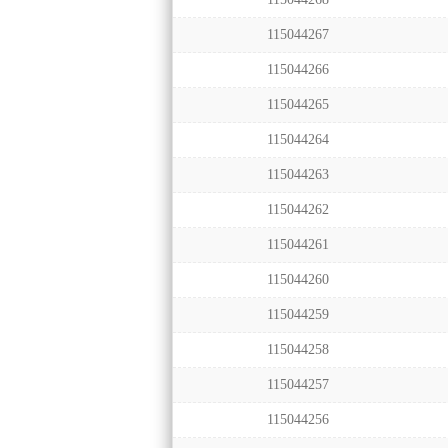
115044267
115044266
115044265
115044264
115044263
115044262
115044261
115044260
115044259
115044258
115044257
115044256