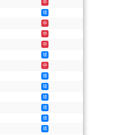
中
错
中
中
中
错
中
错
错
错
错
错
错