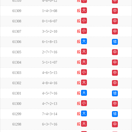
小
61310
4+8+0=12
殺
中
单
大
61309
1+4+3=08
殺
中
双
小
61308
0+1+6=07
殺
中
双
小
61307
3+5+2=10
殺
中
单
大
61306
6+1+8=15
殺
错
单
大
61305
2+7+7=16
殺
中
单
大
61304
5+1+1=07
殺
中
单
小
61303
4+6+5=15
殺
中
双
大
61302
4+8+4=16
殺
中
单
大
61301
4+5+7=16
殺
错
双
小
61300
4+7+2=13
殺
中
双
大
61299
7+4+3=14
殺
错
双
大
61298
6+3+7=16
殺
中
单