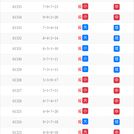
双
小
61335
7+9+7=23
殺
中
双
小
61334
9+9+2=20
殺
中
双
大
61333
7+3+4=14
殺
错
双
大
61332
8+4+2=14
殺
错
双
小
61331
6+3+1=10
殺
错
双
小
61330
3+7+1=11
殺
错
单
小
61329
7+3+1=11
殺
错
单
小
61328
5+3+9=17
殺
中
双
小
61327
3+1+7=11
殺
中
双
大
61326
6+7+4=17
殺
中
双
小
61325
4+9+7=20
殺
中
单
大
61324
9+2+7=18
殺
错
双
大
61323
4+6+0=10
殺
中