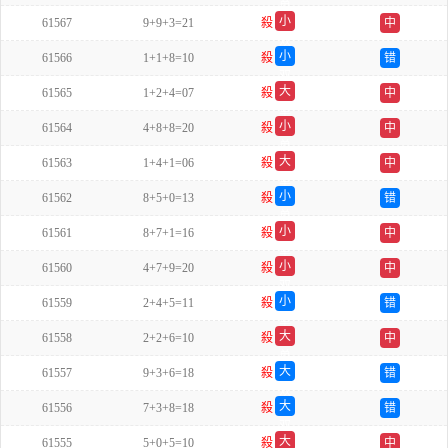
单
小
61567
9+9+3=21
殺
中
双
小
61566
1+1+8=10
殺
错
双
大
61565
1+2+4=07
殺
中
单
小
61564
4+8+8=20
殺
中
单
大
61563
1+4+1=06
殺
中
单
小
61562
8+5+0=13
殺
错
单
小
61561
8+7+1=16
殺
中
单
小
61560
4+7+9=20
殺
中
双
小
61559
2+4+5=11
殺
错
单
大
61558
2+2+6=10
殺
中
单
大
61557
9+3+6=18
殺
错
双
大
61556
7+3+8=18
殺
错
双
大
61555
5+0+5=10
殺
中