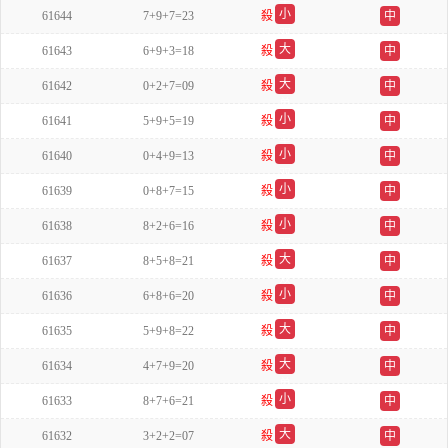
小
61644
7+9+7=23
殺
中
双
大
61643
6+9+3=18
殺
中
单
大
61642
0+2+7=09
殺
中
单
小
61641
5+9+5=19
殺
中
单
小
61640
0+4+9=13
殺
中
双
小
61639
0+8+7=15
殺
中
单
小
61638
8+2+6=16
殺
中
双
大
61637
8+5+8=21
殺
中
双
小
61636
6+8+6=20
殺
中
双
大
61635
5+9+8=22
殺
中
单
大
61634
4+7+9=20
殺
中
单
小
61633
8+7+6=21
殺
中
单
大
61632
3+2+2=07
殺
中