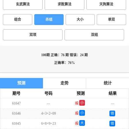
玄武算法
求败算法
天狗算法
组合
杀组
大小
单双
双项
双组
100期 正确：76 期 错误：24 期
正确率：76%
预测
走势
统计
期号
号码
预测
结果
小
61647
---
殺
---
单
小
61646
4+3+2=09
殺
错
单
大
61645
6+8+9=23
殺
错
单