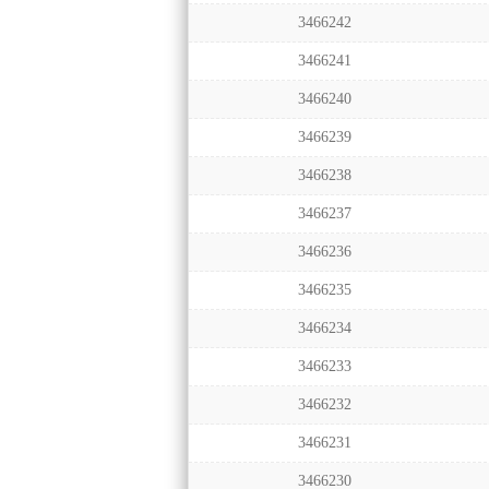
3466242
3466241
3466240
3466239
3466238
3466237
3466236
3466235
3466234
3466233
3466232
3466231
3466230