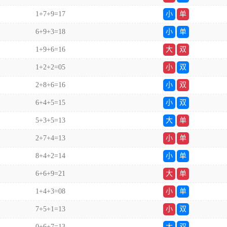
1+7+9=17
小
单
6+9+3=18
小
单
1+9+6=16
大
双
1+2+2=05
小
双
2+8+6=16
小
双
6+4+5=15
小
双
5+3+5=13
大
单
2+7+4=13
小
单
8+4+2=14
小
单
6+6+9=21
大
单
1+4+3=08
小
单
7+5+1=13
小
双
0+6+7=13
大
双