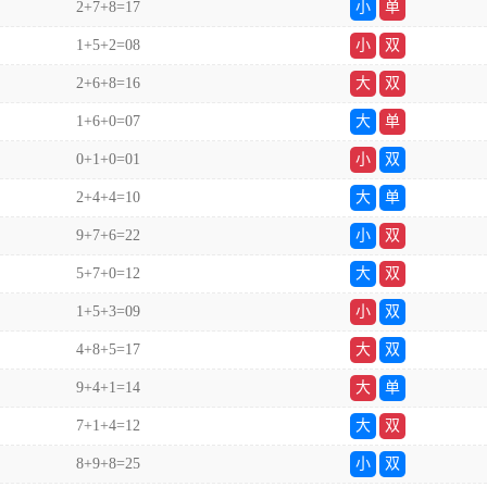
2+7+8=17
小
单
1+5+2=08
小
双
2+6+8=16
大
双
1+6+0=07
大
单
0+1+0=01
小
双
2+4+4=10
大
单
9+7+6=22
小
双
5+7+0=12
大
双
1+5+3=09
小
双
4+8+5=17
大
双
9+4+1=14
大
单
7+1+4=12
大
双
8+9+8=25
小
双