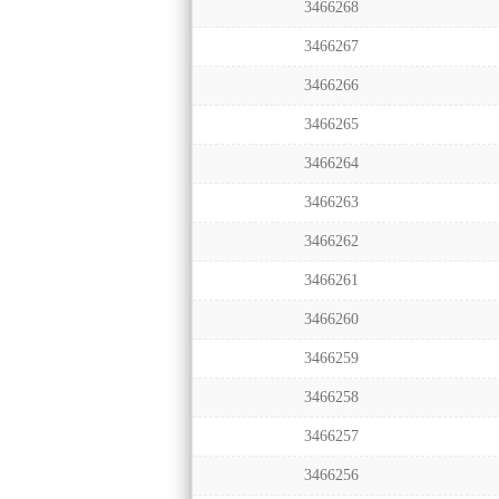
3466268
3466267
3466266
3466265
3466264
3466263
3466262
3466261
3466260
3466259
3466258
3466257
3466256