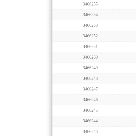
3466255
3466254
3466253
3466252
3466251
3466250
3466249
3466248
3466247
3466246
3466245
3466244
3466243