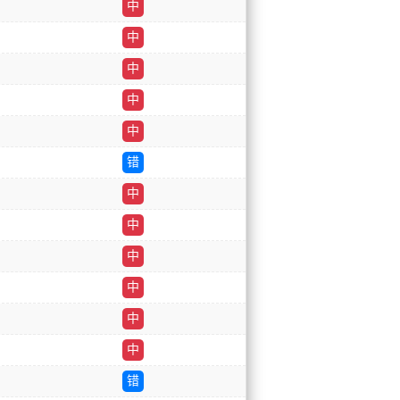
中
中
中
中
中
错
中
中
中
中
中
中
错