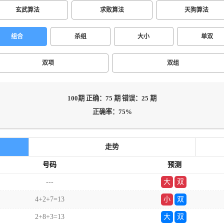
玄武算法
求败算法
天狗算法
组合
杀组
大小
单双
双项
双组
100期 正确：75 期 错误：25 期
正确率：75%
走势
号码
预测
---
大
双
4+2+7=13
小
双
2+8+3=13
大
双