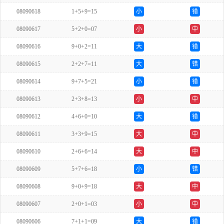
08090618
1+5+9=15
小
错
08090617
5+2+0=07
小
中
08090616
9+0+2=11
大
错
08090615
2+2+7=11
大
错
08090614
9+7+5=21
小
错
08090613
2+3+8=13
小
中
08090612
4+6+0=10
大
错
08090611
3+3+9=15
大
中
08090610
2+6+6=14
大
中
08090609
5+7+6=18
小
错
08090608
9+0+9=18
大
中
08090607
2+0+1=03
小
中
08090606
7+1+1=09
大
错